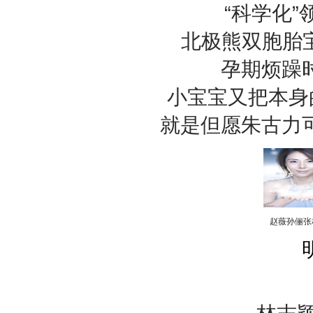
“科学化
北极熊双胞胎宝
孕期烦躁
小宝宝又把本身
就是但愿朱古力
赵薇孙俪张