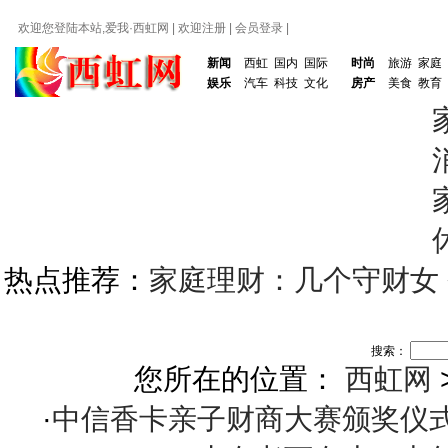
欢迎您登陆本站,爱我·
西虹网
|
欢迎注册
|
会员登录
|
新闻
西虹
国内
国际
时尚
旅游
家庭
娱乐
汽车
科技
文化
房产
美食
教育
热点推荐：
家庭理财：几个守财女
搜索：
您所在的位置：
西虹网
·
中信香卡亲子财商大赛颁奖仪