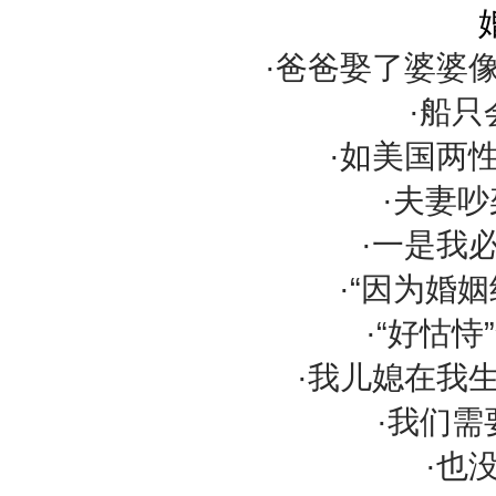
·爸爸娶了婆婆
·船
·如美国两
·夫妻吵
·一是我
·“因为婚
·“好怙
·我儿媳在我
·我们
·也