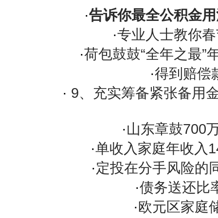
·
告诉你最全公积金用
·
专业人士教你春
·
荷包鼓鼓“全年之最”
·
得到赔偿款
·
9、充实筹备紧张备用金
·
山东章鼓700
·
单收入家庭年收入1
·
定投在分手风险的
·
债务送还比率
·
欧元区家庭储