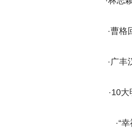
·林志颖
·曹格
·广丰
·10
·“