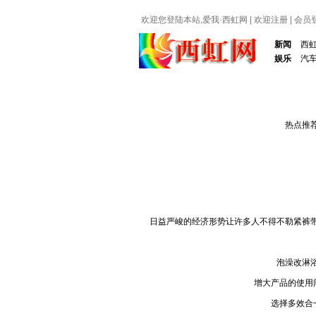
欢迎您登陆本站,爱我·
西虹网
|
欢迎注册
|
会员
新闻
西
娱乐
汽
热点推
日益严峻的经济形势让许多人不得不勒紧裤带过
泡澡改淋浴。
增大产品的使用间隔
选择多效合一产