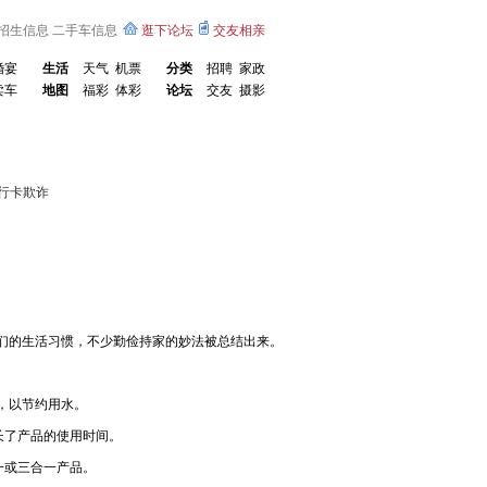
招生信息
二手车信息
逛下论坛
交友相亲
婚宴
生活
天气
机票
分类
招聘
家政
卖车
地图
福彩
体彩
论坛
交友
摄影
行卡欺诈
们的生活习惯，不少勤俭持家的妙法被总结出来。
，以节约用水。
了产品的使用时间。
一或三合一产品。