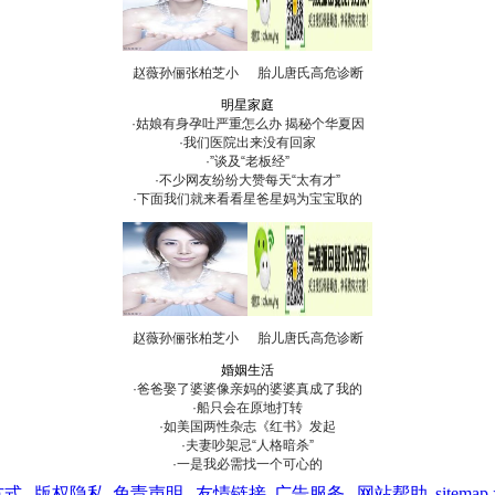
赵薇孙俪张柏芝小
胎儿唐氏高危诊断
明星家庭
·姑娘有身孕吐严重怎么办 揭秘个华夏因
·我们医院出来没有回家
·”谈及“老板经”
·不少网友纷纷大赞每天“太有才”
·下面我们就来看看星爸星妈为宝宝取的
赵薇孙俪张柏芝小
胎儿唐氏高危诊断
婚姻生活
·爸爸娶了婆婆像亲妈的婆婆真成了我的
·船只会在原地打转
·如美国两性杂志《红书》发起
·夫妻吵架忌“人格暗杀”
·一是我必需找一个可心的