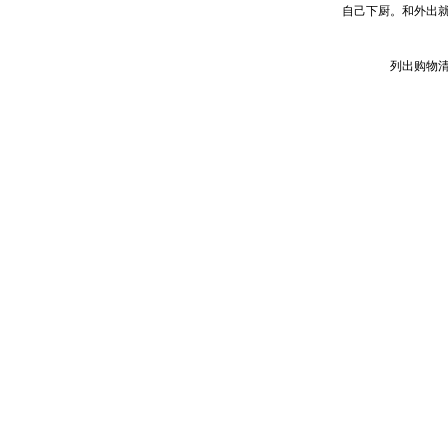
自己下厨。和外出就餐
列出购物清单