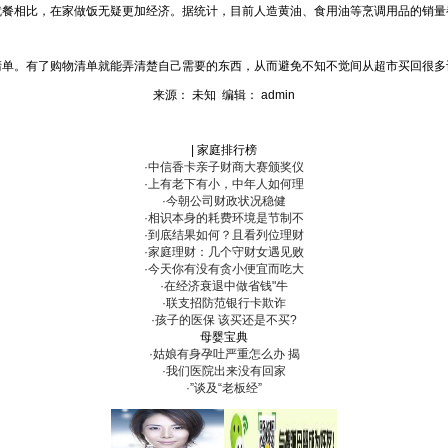
相比，在家做饭无疑更加经济。据统计，目前人造黄油、食用油等烹调用品的销量
。有了购物清单就能弄清楚自己需要的东西，从而避免不知不觉间从超市买回很多
来源： 未知 编辑： admin
| 家庭排行榜
·中信香卡亲子财商大赛颁奖仪
·上有老下有小，中年人如何理
·今朝公司财政状况稳健
·相识本身的耗费环境是节制不
·到底结果如何？且看列位理财
·家庭理财：几个守财女遇见败
·今天你有没有贪小便宜而吃大
·在经济衰退中做省钱"牛
·联支招防范银行卡欺诈
·孩子的医保 该买还是不买?
母婴宝典
·姑娘有身孕吐严重怎么办 揭
·我们医院出来没有回家
·”谈及“老板经”