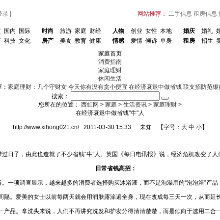
登录
|
网站推荐：
二手信息
租房信息
虹
国内
国际
时尚
旅游
家庭
财经
人物
创业
女性
本地
婚庆
婚礼
车
科技
文化
房产
美食
教育
健康
情感
爱情
倾诉
单身
租房
招生
家庭首页
消费指南
家庭理财
休闲生活
荐：
家庭理财：几个守财女
今天你有没有贪小便宜
在经济衰退中做省钱
联支招防范银
搜索：
您所在的位置：
西虹网
>
家庭
>
生活资讯
>
家庭理财
>
在经济衰退中做省钱"牛"人
http://www.xihong021.cn/ 2011-03-30 15:33 未知 【字号：
大
中
小
】
日子，由此也造就了不少省钱“牛”人。英国《每日电讯报》说，经济危机改变了人
日常省钱高招：
一项调查显示，越来越多的消费者选择购买沐浴液，而不是泡澡用的“泡泡浴”产品
。爱美的女士以前每两天就会用润肤露涂遍全身，现在改成每三天一次，从而延长
品。拿洗头来说，人们不再讲究洗发和护发分得清清楚楚，而是倾向于选用二合