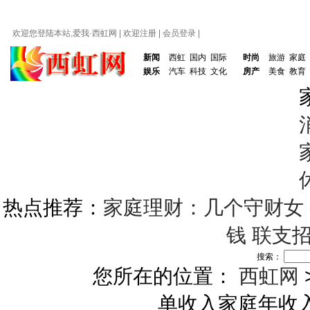
欢迎您登陆本站,爱我·
西虹网
|
欢迎注册
|
会员登录
|
新闻
西虹
国内
国际
时尚
旅游
家庭
娱乐
汽车
科技
文化
房产
美食
教育
热点推荐：
家庭理财：几个守财女
钱
联支
搜索：
您所在的位置：
西虹网
单收入家庭年收