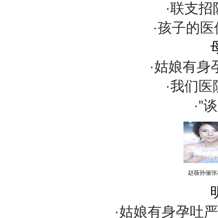
·联支
·孩子的医
·姑娘有身
·我们
·”
赵薇孙俪张
·姑娘有身孕吐