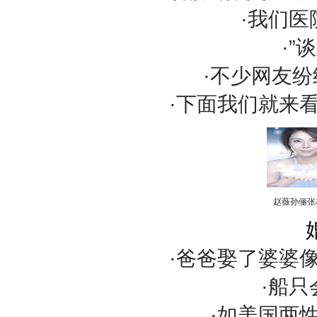
·我们
·”
·不少网友纷
·下面我们就来
赵薇孙俪张
·爸爸娶了婆婆
·船
·如美国两