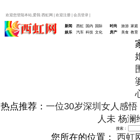
欢迎您登陆本站,爱我·
西虹网
|
欢迎注册
|
会员登录
|
新闻
西虹
国内
国际
时尚
旅游
家庭
娱乐
汽车
科技
文化
房产
美食
教育
热点推荐：
一位30岁深圳女人感悟
人未
杨澜
搜索：
您所在的位置：
西虹