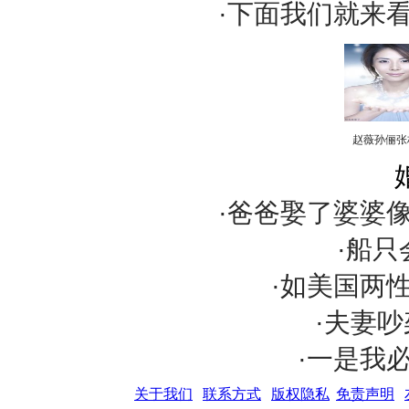
·下面我们就来
赵薇孙俪张
·爸爸娶了婆婆
·船
·如美国两
·夫妻吵
·一是我