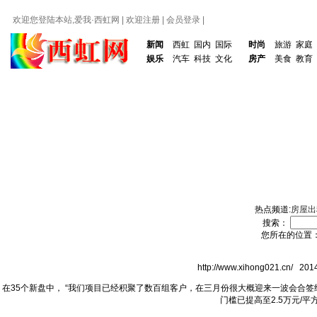
欢迎您登陆本站,爱我·
西虹网
|
欢迎注册
|
会员登录
|
新闻
西虹
国内
国际
时尚
旅游
家庭
娱乐
汽车
科技
文化
房产
美食
教育
热点频道:
房屋出
搜索：
您所在的位置
http://www.xihong021.cn
在35个新盘中， “我们项目已经积聚了数百组客户，在三月份很大概迎来一波会合
门槛已提高至2.5万元/