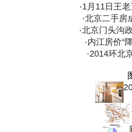
·
1月11日王
·
北京二手房
·
北京门头沟
·
内江房价“
·
2014环
2