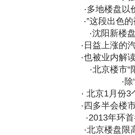
·
多地楼盘以
·
”这段出色
·
沈阳新楼盘
·
日益上涨的
·
也被业内解
·
北京楼市“
·
除
·
北京1月份3
·
四多半会楼
·
2013年环
·
北京楼盘限