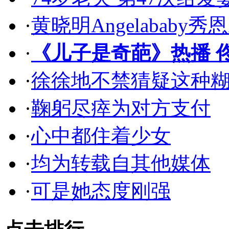
·
黄晓明Angelababy
·
《儿子是奇葩》热播 
·
徐徐地不禁猜疑这种
·
鞠躬尽瘁为对方支付
·
心中都住着少女
·
均为转载自其他媒体
·
可是她态度刚强