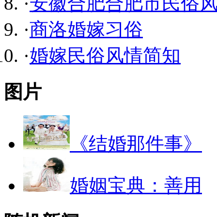
·
安徽合肥合肥市民俗
·
商洛婚嫁习俗
·
婚嫁民俗风情简知
图片
《结婚那件事》
婚姻宝典：善用