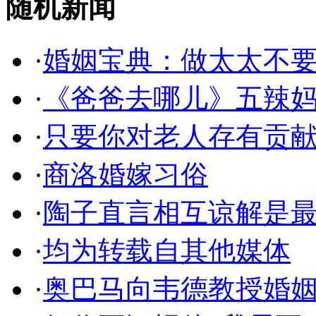
随机新闻
·
婚姻宝典：做太太不要
·
《爸爸去哪儿》五辣
·
只要你对老人存有贡
·
商洛婚嫁习俗
·
陶子直言相互谅解是
·
均为转载自其他媒体
·
奥巴马向韦德教授婚