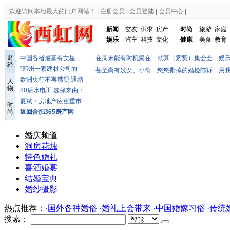
婚庆频道
洞房花烛
特色婚礼
喜酒婚宴
结婚宝典
婚纱摄影
热点推荐：
·国外各种婚俗
·婚礼上会带来
·中国婚嫁习俗
·传统
搜索：