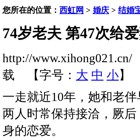
您所在的位置：
西虹网
>
婚庆
>
结婚
74岁老夫 第47次给
http://www.xihong021.
载 【字号：
大
中
小
】
一走就近10年，她和老
两人时常保持接洽，厥后
身的恋爱。