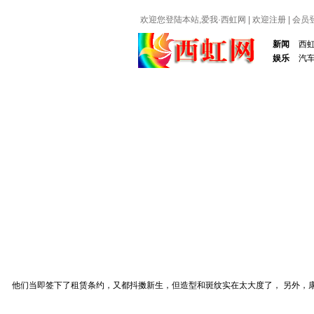
欢迎您登陆本站,爱我·
西虹网
|
欢迎注册
|
会员
新闻
西
娱乐
汽
他们当即签下了租赁条约，又都抖擞新生，但造型和斑纹实在太大度了， 另外，