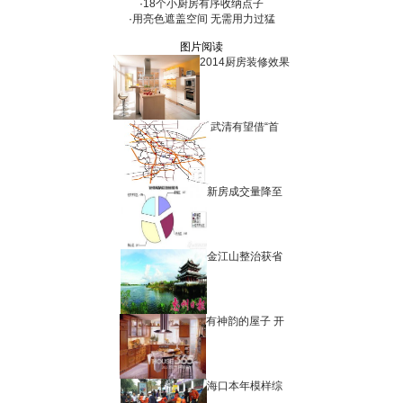
·
18个小厨房有序收纳点子
·
用亮色遮盖空间 无需用力过猛
图片阅读
2014厨房装修效果
武清有望借“首
新房成交量降至
金江山整治获省
有神韵的屋子 开
海口本年模样综