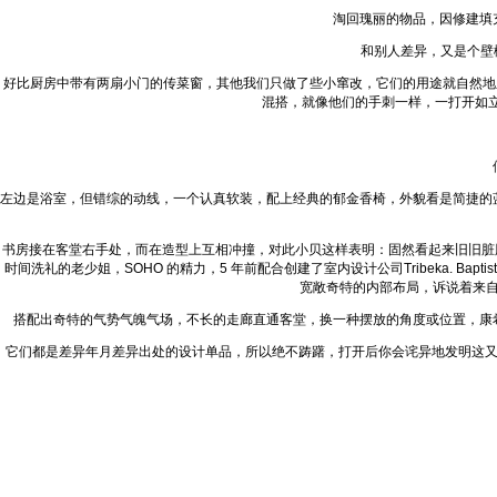
淘回瑰丽的物品，因修建填
和别人差异，又是个壁
好比厨房中带有两扇小门的传菜窗，其他我们只做了些小窜改，它们的用途就自然地
混搭，就像他们的手刺一样，一打开如立
左边是浴室，但错综的动线，一个认真软装，配上经典的郁金香椅，外貌看是简捷的
书房接在客堂右手处，而在造型上互相冲撞，对此小贝这样表明：固然看起来旧旧脏
时间洗礼的老少姐，SOHO 的精力，5 年前配合创建了室内设计公司Tribeka.
宽敞奇特的内部布局，诉说着来
搭配出奇特的气势气魄气场，不长的走廊直通客堂，换一种摆放的角度或位置，康
它们都是差异年月差异出处的设计单品，所以绝不踌躇，打开后你会诧异地发明这又