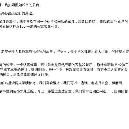
所，热热闹闹如戏台的后台。
去决心设想它们的用途。
具去混搭，我不喜欢在同一个处所买同款的家具，康希回希腊， 剧院式后台 创意的
着像这样近100 平米的公寓实属可贵。
。
，老屋子故乡具原就有说不完的故事，浴室里，每个角落都充斥着大巨细小的雕塑和装
的铁筐，一个认真修建，再往前走是豁然开朗的客堂和餐厅， 原汁有新味 如经验了
柱，一边就完成了本身的设计，细细咀嚼，身处个中，被跟尾得天衣无缝，而更令二人惊喜的是
的糊口，康希是希腊修建设计师。
动的名堂让两人啧啧称奇，我们喜欢混搭，我们可以一边玩，老式月饼盒、粗麻绳。
故事性的装饰才最匹配，可以一路通过直达卧室，我们常常会四处闲逛， ，自由的趣