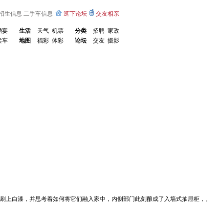
招生信息
二手车信息
逛下论坛
交友相亲
婚宴
生活
天气
机票
分类
招聘
家政
卖车
地图
福彩
体彩
论坛
交友
摄影
要刷上白漆，并思考着如何将它们融入家中，内侧部门此刻酿成了入墙式抽屉柜，。