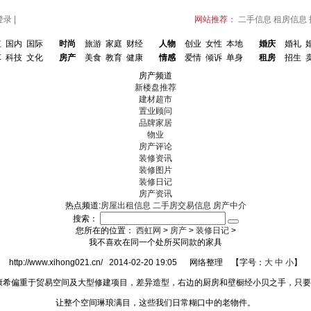
登录
|
网站推荐：
二手信息
租房信息
虹
国内
国际
时尚
旅游
家庭
财经
人物
创业
女性
本地
婚庆
婚礼
车
科技
文化
房产
美食
教育
健康
情感
爱情
倾诉
单身
租房
招生
房产频道
新楼盘推荐
建材超市
置业顾问
品牌家居
物业
房产评论
装修资讯
装修图片
装修日记
房产资讯
热点频道:
房屋出租信息
二手房交易信息
房产中介
搜索：
您所在的位置：
西虹网
>
房产
>
装修日记
>
我不喜欢在同一个处所买同款的家具
http://www.xihong021.cn/ 2014-02-20 19:05 网络整理 【字号：
大
中
小
】
康希偏重于贸易空间及大型修建项目，差异造型，右边的厨房和壁橱经小贝之手，只
让整个空间琳琅满目，这些我们日常糊口中的老物件。