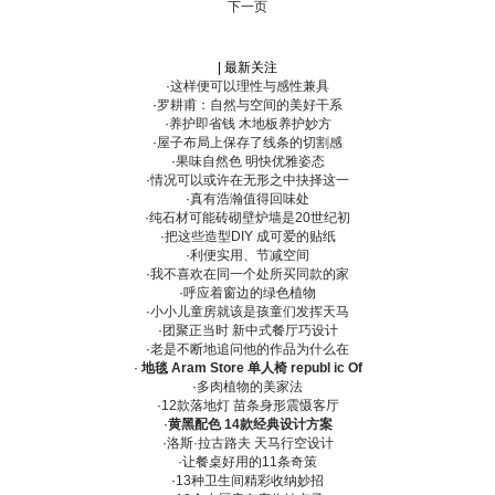
下一页
| 最新关注
·
这样便可以理性与感性兼具
·
罗耕甫：自然与空间的美好干系
·
养护即省钱 木地板养护妙方
·
屋子布局上保存了线条的切割感
·
果味自然色 明快优雅姿态
·
情况可以或许在无形之中抉择这一
·
真有浩瀚值得回味处
·
纯石材可能砖砌壁炉墙是20世纪初
·
把这些造型DIY 成可爱的贴纸
·
利便实用、节减空间
·
我不喜欢在同一个处所买同款的家
·
呼应着窗边的绿色植物
·
小小儿童房就该是孩童们发挥天马
·
团聚正当时 新中式餐厅巧设计
·
老是不断地追问他的作品为什么在
·
地毯 Aram Store 单人椅 republ ic Of
·
多肉植物的美家法
·
12款落地灯 苗条身形震慑客厅
·
黄黑配色 14款经典设计方案
·
洛斯·拉古路夫 天马行空设计
·
让餐桌好用的11条奇策
·
13种卫生间精彩收纳妙招