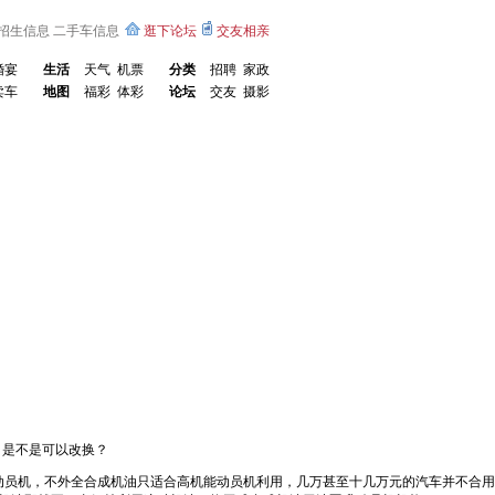
招生信息
二手车信息
逛下论坛
交友相亲
婚宴
生活
天气
机票
分类
招聘
家政
卖车
地图
福彩
体彩
论坛
交友
摄影
，是不是可以改换？
动员机，不外全合成机油只适合高机能动员机利用，几万甚至十几万元的汽车并不合用