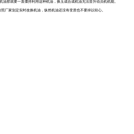
机油那就要一直僵持利用这种机油，换玉成合成机油无法晋升动员机机能。
按照厂家划定实时改换机油，纵然机油还没有变质也不要掉以轻心。