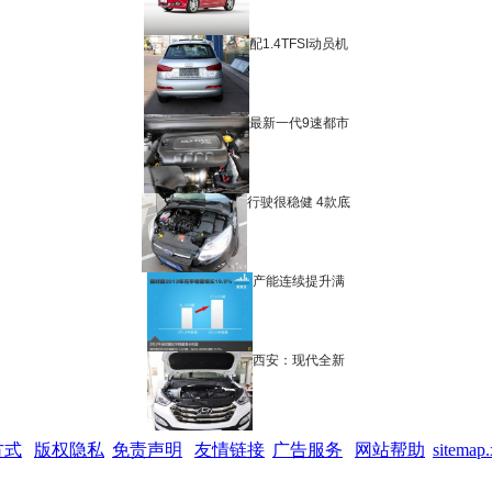
配1.4TFSI动员机
最新一代9速都市
行驶很稳健 4款底
产能连续提升满
西安：现代全新