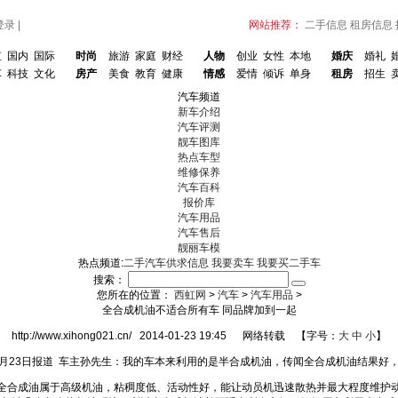
登录
|
网站推荐：
二手信息
租房信息
虹
国内
国际
时尚
旅游
家庭
财经
人物
创业
女性
本地
婚庆
婚礼
车
科技
文化
房产
美食
教育
健康
情感
爱情
倾诉
单身
租房
招生
汽车频道
新车介绍
汽车评测
靓车图库
热点车型
维修保养
汽车百科
报价库
汽车用品
汽车售后
靓丽车模
热点频道:
二手汽车供求信息
我要卖车
我要买二手车
搜索：
您所在的位置：
西虹网
>
汽车
>
汽车用品
>
全合成机油不适合所有车 同品牌加到一起
http://www.xihong021.cn/ 2014-01-23 19:45 网络转载 【字号：
大
中
小
】
5月23日报道 车主孙先生：我的车本来利用的是半合成机油，传闻全合成机油结果好
全合成油属于高级机油，粘稠度低、活动性好，能让动员机迅速散热并最大程度维护