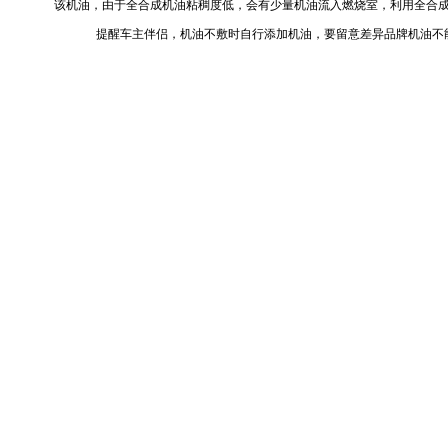
该机油，由于全合成机油粘稠度低，会有少量机油流入燃烧室，利用全合
提醒车主伴侣，机油不敷时自行添加机油，要留意差异品牌机油不