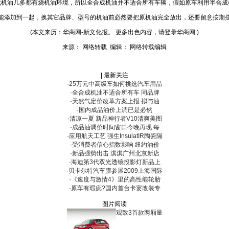
成机油几多都有烧机油环境，所以全合成机油并不适合所有车辆，假如原车利用半合成
能添加到一起，换其它品牌、型号的机油前必然要把原机油完全放出，还要留意按期
(本文来历：华商网-新文化报。 更多出色内容，请登录华商网 )
来源： 网络转载 编辑： 网络转载编辑
| 最新关注
·
25万元中高级车如何挑选汽车用品
·
全合成机油不适合所有车 同品牌
·
天然气定价改革方案上报 拟与油
·
国内成品油价上调已是必然
·
清凉一夏 新品神行者V10清爽美图
·
成品油调价时间窗口今晚再现 每
·
应用航天工艺 强生InsulatIR陶瓷隔
·
受消费者信心指数影响 纽约油价
·
新品强势出击 淇淇广州北京新店
·
海迪第3代双光透镜投影灯新品上
·
贝卡尔特汽车膜参展2009上海国际
·
《速度与激情4》里的高性能轮胎
·
原车有瑕疵?国内首台卡宴改装专
图片阅读
观致3首款两厢量