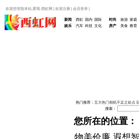
欢迎您登陆本站,爱我·
西虹网
|
欢迎注册
|
会员登录
|
新闻
西虹
国内
国际
时尚
旅游
家庭
娱乐
汽车
科技
文化
房产
美食
教育
热门推荐：
五大热门相机不足之处点
搜索：
您所在的位置：
物美价廉 遐想